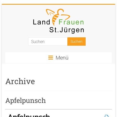
Zum
Inhalt
springen
Landfrauen
St.
Menü
Jürgen
Starke
Frauen
Archive
für
eine
starke
Apfelpunsch
Gesellschaft