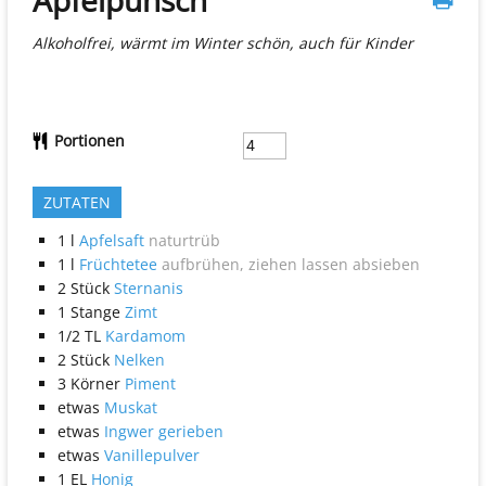
Apfelpunsch
Alkoholfrei, wärmt im Winter schön, auch für Kinder
Portionen
ZUTATEN
1
l
Apfelsaft
naturtrüb
1
l
Früchtetee
aufbrühen, ziehen lassen absieben
2
Stück
Sternanis
1
Stange
Zimt
1/2
TL
Kardamom
2
Stück
Nelken
3
Körner
Piment
etwas
Muskat
etwas
Ingwer gerieben
etwas
Vanillepulver
1
EL
Honig