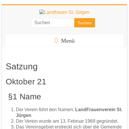
Zum
Inhalt
springen
Landfrauen
St.
Menü
Jürgen
Starke
Frauen
Satzung
für
eine
Oktober 21
starke
Gesellschaft
§1 Name
Der Verein führt den Namen:
LandFrauenverein St.
Jürgen
Der Verein wurde am 13. Februar 1969 gegründet.
Das Vereinsgebiet erstreckt sich über die Gemeinde