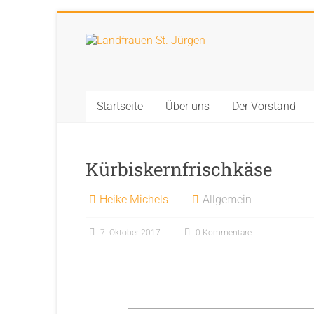
Zum
Inhalt
Landfrauen
springen
St.
Jürgen
Startseite
Über uns
Der Vorstand
Starke
Frauen
Kürbiskernfrischkäse
für
eine
Heike Michels
Allgemein
starke
Gesellschaft
7. Oktober 2017
0 Kommentare