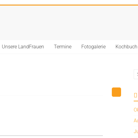
Unsere LandFrauen
Termine
Fotogalerie
Kochbuch
O
A
J