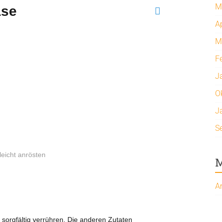
M
äse
A
M
F
J
O
J
S
eicht anrösten
M
A
 sorgfältig verrühren. Die anderen Zutaten