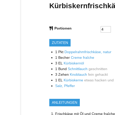
Kürbiskernfrischk
Portionen
ZUTATEN
1
Pkt
Doppelrahmfrischkäse, natur
1
Becher
Creme fraîche
3
EL
Kürbiskernöl
1
Bund
Schnittlauch
geschnitten
3
Zehen
Knoblauch
fein gehackt
1
EL
Kürbiskerne
etwas hacken und l
Salz, Pfeffer
ANLEITUNGEN
Frischkäse mit Öl und Creme fraîche