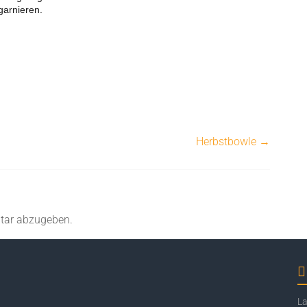
garnieren.
Herbstbowle
→
tar abzugeben.
La