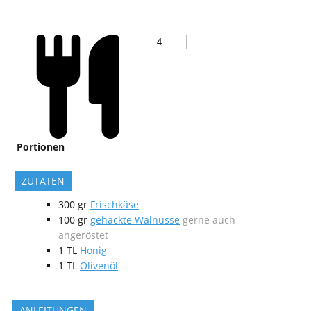
Portionen
ZUTATEN
300
gr
Frischkäse
100
gr
gehackte Walnüsse
gerne auch
angeröstet
1
TL
Honig
1
TL
Olivenöl
ANLEITUNGEN