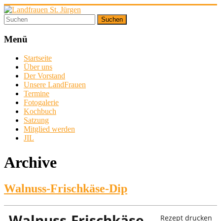
Zum
Inhalt
springen
Landfrauen
St.
Menü
Jürgen
Startseite
Über uns
Starke
Der Vorstand
Frauen
Unsere LandFrauen
für
Termine
eine
Fotogalerie
starke
Kochbuch
Gesellschaft
Satzung
Mitglied werden
JIL
Archive
Walnuss-Frischkäse-Dip
Walnuss-Frischkäse-
Rezept drucken