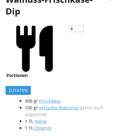
Dip
Portionen
ZUTATEN
300
gr
Frischkäse
100
gr
gehackte Walnüsse
gerne auch
angeröstet
1
TL
Honig
1
TL
Olivenöl