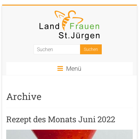
Zum
Inhalt
springen
Landfrauen
St.
Menü
Jürgen
Starke
Frauen
Archive
für
eine
starke
Rezept des Monats Juni 2022
Gesellschaft