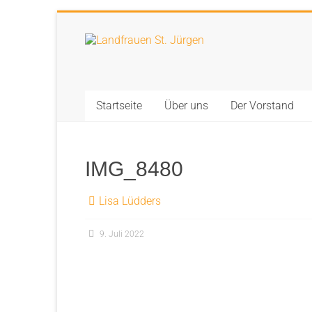
Zum
Inhalt
Landfrauen
springen
St.
Jürgen
Startseite
Über uns
Der Vorstand
Starke
Frauen
für
IMG_8480
eine
starke
Lisa Lüdders
Gesellschaft
9. Juli 2022