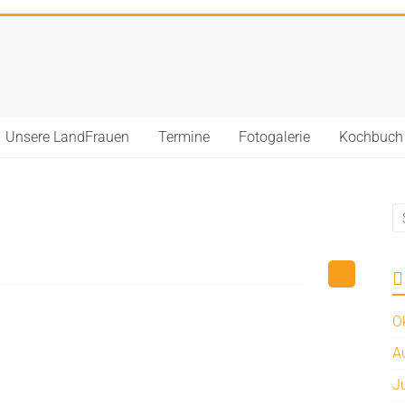
Unsere LandFrauen
Termine
Fotogalerie
Kochbuch
O
A
J