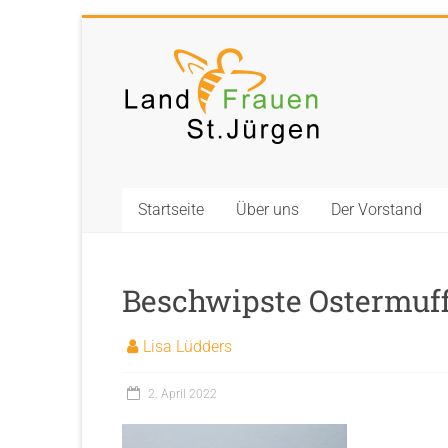
Zum
Inhalt
Landfrauen
springen
St.
Jürgen
Starke
Startseite
Über uns
Der Vorstand
Frauen
für
eine
starke
Beschwipste Ostermuff
Gesellschaft
Lisa Lüdders
2. April 2022