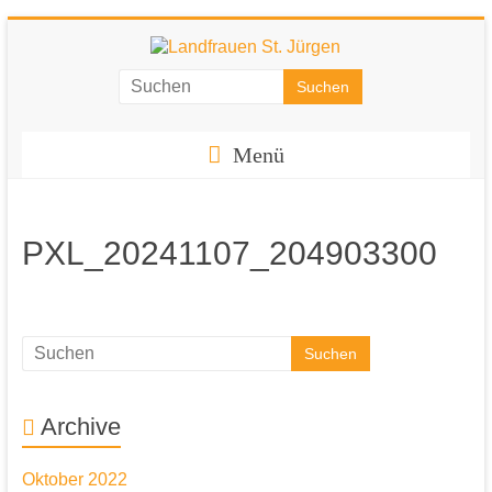
Zum
Inhalt
springen
Landfrauen
St.
Menü
Jürgen
Starke
Frauen
PXL_20241107_204903300
für
eine
starke
Gesellschaft
Archive
Oktober 2022