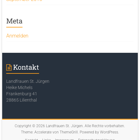
Meta
Anmelden
Kontakt
Landfrauen St. Jürgen
Heike Michels
Frankenburg 41
28865 Lilienthal
Copyright © 2026
Landfrauen St. Jürgen
. Alle Rechte vorbehalten.
Theme:
Accelerate
von ThemeGrill. Powered by
WordPress
.