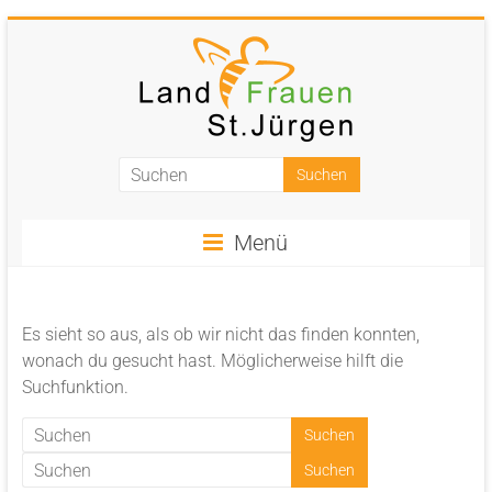
Zum
Inhalt
springen
Landfrauen
St.
Menü
Jürgen
Starke
Frauen
Es sieht so aus, als ob wir nicht das finden konnten,
für
wonach du gesucht hast. Möglicherweise hilft die
eine
Suchfunktion.
starke
Gesellschaft