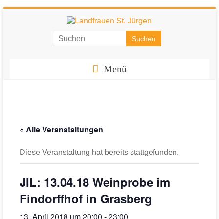
Zum
Inhalt
springen
Landfrauen
St.
Menü
Jürgen
Starke
Frauen
für
« Alle Veranstaltungen
eine
starke
Diese Veranstaltung hat bereits stattgefunden.
Gesellschaft
JIL: 13.04.18 Weinprobe im
Findorffhof in Grasberg
13. April 2018 um 20:00
-
23:00