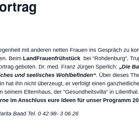
ortrag
legenheit mit anderen netten Frauen ins Gespräch zu 
ren. Beim
LandFrauenfrühstück
bei “Rohdenburg“, Trup
ortrag geboten. Dr. med. Franz Jürgen Sperlich:
„
Die Ba
rliches und seelisches Wohlbefinden“
.
Über dieses The
n hat ihn nicht überzeugt, er verfolgt einen ganzheitlic
 in seinem Elternhaus, der “Gesundheitsvilla“ in Lilientha
ne im Anschluss eure Ideen für unser Programm 20
rita Baad Tel. 0 42 98- 3 06 26