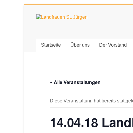
Zum
Inhalt
Landfrauen
springen
St.
Jürgen
Startseite
Über uns
Der Vorstand
Starke
Frauen
für
eine
« Alle Veranstaltungen
starke
Gesellschaft
Diese Veranstaltung hat bereits stattge
14.04.18 Land