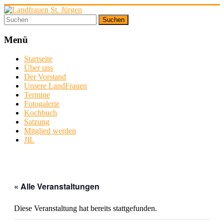
Zum
Inhalt
springen
Landfrauen
St.
Menü
Jürgen
Startseite
Über uns
Starke
Der Vorstand
Frauen
Unsere LandFrauen
für
Termine
eine
Fotogalerie
starke
Kochbuch
Gesellschaft
Satzung
Mitglied werden
JIL
« Alle Veranstaltungen
Diese Veranstaltung hat bereits stattgefunden.