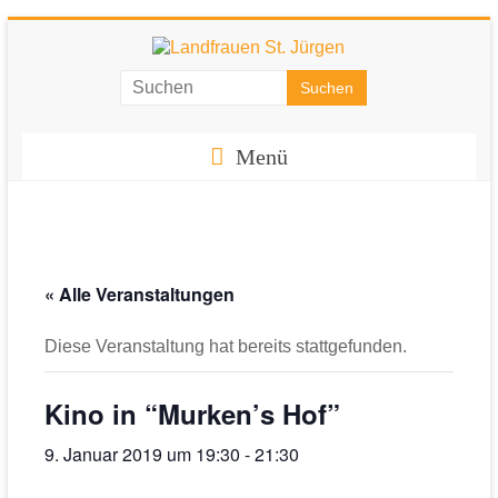
Zum
Inhalt
springen
Landfrauen
St.
Menü
Jürgen
Starke
Frauen
für
« Alle Veranstaltungen
eine
starke
Diese Veranstaltung hat bereits stattgefunden.
Gesellschaft
Kino in “Murken’s Hof”
9. Januar 2019 um 19:30
-
21:30