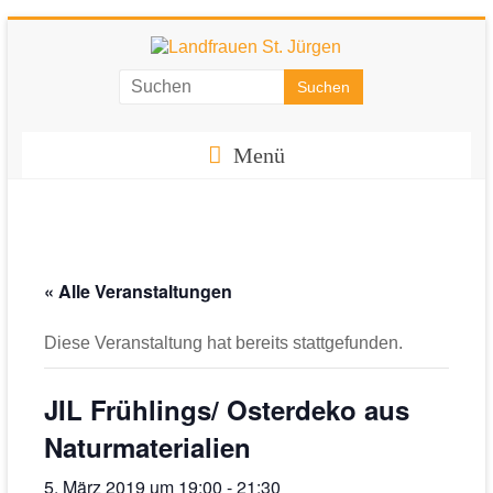
Zum
Inhalt
springen
Landfrauen
St.
Menü
Jürgen
Starke
Frauen
für
« Alle Veranstaltungen
eine
starke
Diese Veranstaltung hat bereits stattgefunden.
Gesellschaft
JIL Frühlings/ Osterdeko aus
Naturmaterialien
5. März 2019 um 19:00
-
21:30