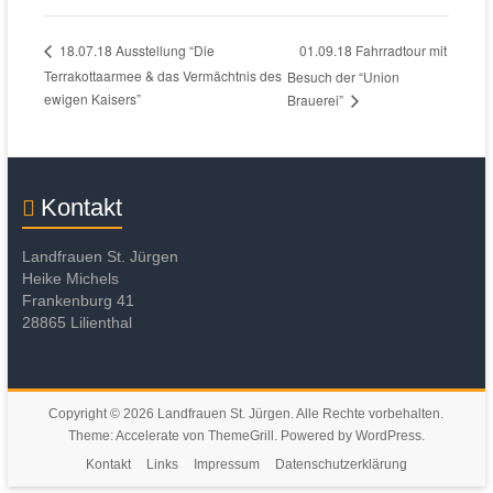
01.09.18 Fahrradtour mit
18.07.18 Ausstellung “Die
Terrakottaarmee & das Vermächtnis des
Besuch der “Union
ewigen Kaisers”
Brauerei”
Kontakt
Landfrauen St. Jürgen
Heike Michels
Frankenburg 41
28865 Lilienthal
Copyright © 2026
Landfrauen St. Jürgen
. Alle Rechte vorbehalten.
Theme:
Accelerate
von ThemeGrill. Powered by
WordPress
.
Kontakt
Links
Impressum
Datenschutzerklärung