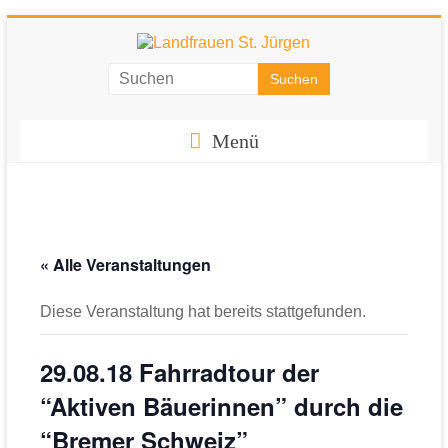
Zum
Inhalt
springen
Landfrauen
St.
Menü
Jürgen
Starke
Frauen
für
« Alle Veranstaltungen
eine
starke
Diese Veranstaltung hat bereits stattgefunden.
Gesellschaft
29.08.18 Fahrradtour der
“Aktiven Bäuerinnen” durch die
“Bremer Schweiz”