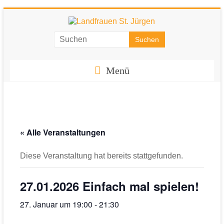
Zum
Inhalt
springen
Landfrauen
St.
Menü
Jürgen
Starke
Frauen
für
« Alle Veranstaltungen
eine
starke
Diese Veranstaltung hat bereits stattgefunden.
Gesellschaft
27.01.2026 Einfach mal spielen!
27. Januar um 19:00
-
21:30