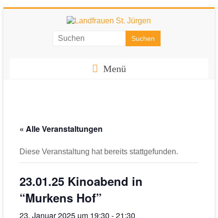
Zum
Inhalt
springen
Landfrauen
St.
Menü
Jürgen
Starke
Frauen
für
« Alle Veranstaltungen
eine
starke
Diese Veranstaltung hat bereits stattgefunden.
Gesellschaft
23.01.25 Kinoabend in
“Murkens Hof”
23. Januar 2025 um 19:30
-
21:30