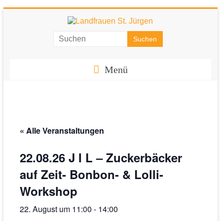
Zum
Inhalt
springen
Landfrauen
St.
Menü
Jürgen
Starke
Frauen
für
« Alle Veranstaltungen
eine
starke
22.08.26 J I L – Zuckerbäcker
Gesellschaft
auf Zeit- Bonbon- & Lolli-
Workshop
22. August um 11:00
-
14:00