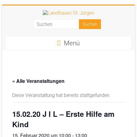
Zum
Inhalt
springen
Landfrauen
St.
Menü
Jürgen
Starke
Frauen
für
« Alle Veranstaltungen
eine
starke
Diese Veranstaltung hat bereits stattgefunden.
Gesellschaft
15.02.20 J I L – Erste Hilfe am
Kind
15. Februar 2020 um 10:00
-
13:00