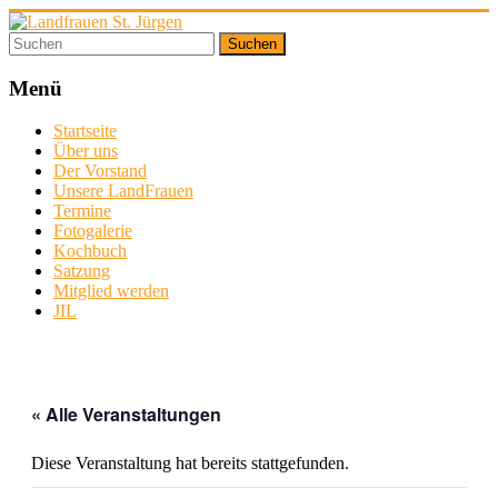
Zum
Inhalt
springen
Landfrauen
St.
Menü
Jürgen
Startseite
Über uns
Starke
Der Vorstand
Frauen
Unsere LandFrauen
für
Termine
eine
Fotogalerie
starke
Kochbuch
Gesellschaft
Satzung
Mitglied werden
JIL
« Alle Veranstaltungen
Diese Veranstaltung hat bereits stattgefunden.