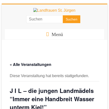
Zum
Inhalt
springen
Landfrauen
St.
Menü
Jürgen
Starke
Frauen
für
« Alle Veranstaltungen
eine
starke
Diese Veranstaltung hat bereits stattgefunden.
Gesellschaft
J I L – die jungen Landmädels
“Immer eine Handbreit Wasser
unterm Kiel!”