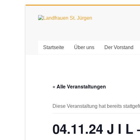
Zum
Inhalt
Landfrauen
springen
St.
Jürgen
Startseite
Über uns
Der Vorstand
Starke
Frauen
für
eine
« Alle Veranstaltungen
starke
Gesellschaft
Diese Veranstaltung hat bereits stattge
04.11.24 J I L