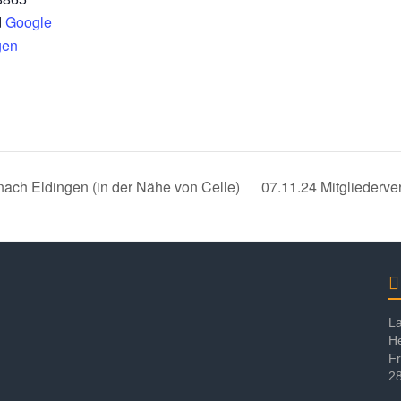
d
Google
gen
nach Eldingen (in der Nähe von Celle)
07.11.24 Mitgliederv
La
He
F
28