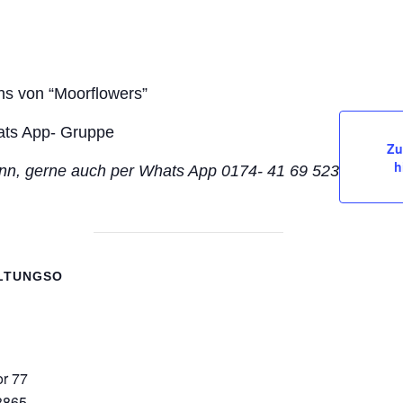
ns von “Moorflowers”
ats App- Gruppe
Zu
h
nn,
gerne auch per Whats App 0174- 41 69 523
LTUNGSO
r 77
8865