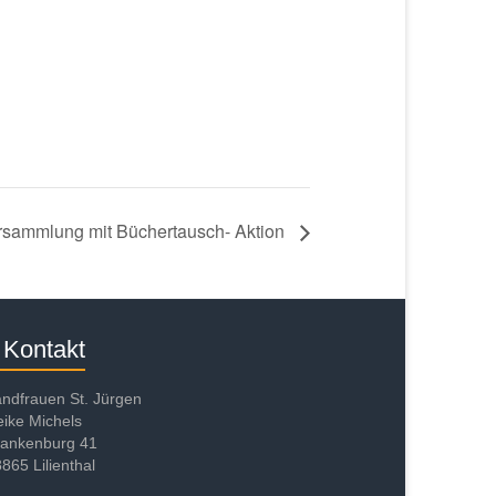
ersammlung mit Büchertausch- Aktion
Kontakt
ndfrauen St. Jürgen
ike Michels
rankenburg 41
865 Lilienthal