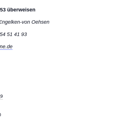
453 überweisen
 Engelken-von Oehsen
-54 51 41 93
ne.de
19
0