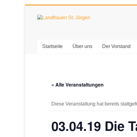
Zum
Inhalt
Landfrauen
springen
St.
Jürgen
Startseite
Über uns
Der Vorstand
Starke
Frauen
für
eine
« Alle Veranstaltungen
starke
Gesellschaft
Diese Veranstaltung hat bereits stattge
03.04.19 Die 